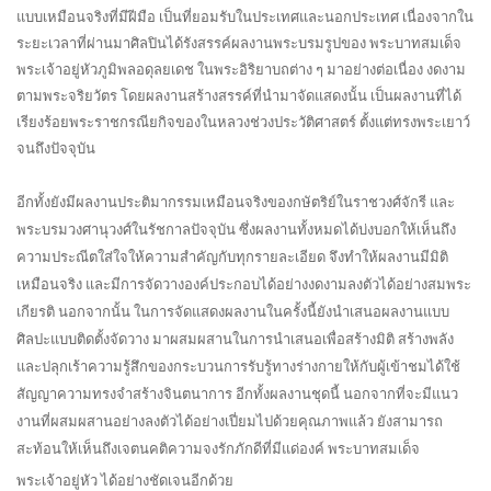
แบบเหมือนจริงที่มีฝีมือ เป็นที่ยอมรับในประเทศและนอกประเทศ เนื่องจากใน
ระยะเวลาที่ผ่านมาศิลปินได้รังสรรค์ผลงานพระบรมรูปของ พระบาทสมเด็จ
พระเจ้าอยู่หัวภูมิพลอดุลยเดช ในพระอิริยาบถต่าง ๆ มาอย่างต่อเนื่อง งดงาม
ตามพระจริยวัตร โดยผลงานสร้างสรรค์ที่นำมาจัดแสดงนั้น เป็นผลงานที่ได้
เรียงร้อยพระราชกรณียกิจของในหลวงช่วงประวัติศาสตร์ ตั้งแต่ทรงพระเยาว์
จนถึงปัจจุบัน
อีกทั้งยังมีผลงานประติมากรรมเหมือนจริงของกษัตริย์ในราชวงศ์จักรี และ
พระบรมวงศานุวงศ์ในรัชกาลปัจจุบัน ซึ่งผลงานทั้งหมดได้บ่งบอกให้เห็นถึง
ความประณีตใส่ใจให้ความสำคัญกับทุกรายละเอียด จึงทำให้ผลงานมีมิติ
เหมือนจริง และมีการจัดวางองค์ประกอบได้อย่างงดงามลงตัวได้อย่างสมพระ
เกียรติ นอกจากนั้น ในการจัดแสดงผลงานในครั้งนี้ยังนำเสนอผลงานแบบ
ศิลปะแบบติดตั้งจัดวาง มาผสมผสานในการนำเสนอเพื่อสร้างมิติ สร้างพลัง
และปลุกเร้าความรู้สึกของกระบวนการรับรู้ทางร่างกายให้กับผู้เข้าชมได้ใช้
สัญญาความทรงจำสร้างจินตนาการ อีกทั้งผลงานชุดนี้ นอกจากที่จะมีแนว
งานที่ผสมผสานอย่างลงตัวได้อย่างเปี่ยมไปด้วยคุณภาพแล้ว ยังสามารถ
สะท้อนให้เห็นถึงเจตนคติความจงรักภักดีที่มีแด่องค์ พระบาทสมเด็จ
พระเจ้าอยู่หัว ได้อย่างชัดเจนอีกด้วย