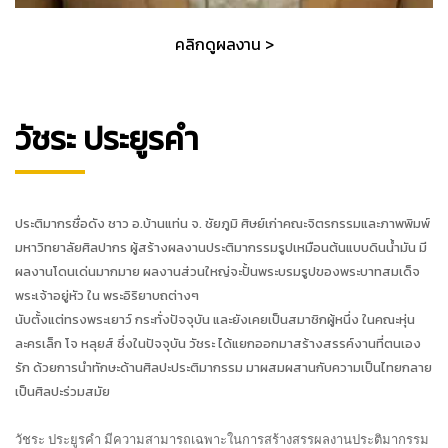
คลิกดูผลงาน >
วัชระ ประยูรคำ
ประติมากรชื่อดัง ชาว อ.บ้านแท่น จ. ชัยภูมิ ศิษย์เก่าคณะจิตรกรรมและภาพพิมพ์
มหาวิทยาลัยศิลปากร ผู้สร้างผลงานประติมากรรมรูปเหมือนต้นแบบดินน้ำมัน มี
ผลงานโดนเด่นมากมาย ผลงานส่วนใหญ่จะปั้นพระบรมรูปของพระบาทสมเด็จ
พระเจ้าอยู่หัว ใน พระอิริยาบถต่างๆ
นับตั้งแต่ทรงพระเยาว์ กระทั่งปัจจุบัน และยังเคยเป็นสมาชิกผู้หนึ่ง ในคณะหุ่น
ละครเล็ก โจ หลุยส์ ซึ่งในปัจจุบัน วัชระ ได้แยกออกมาสร้างสรรค์งานที่ตนเอง
รัก ด้วยการนำทักษะด้านศิลปะประติมากรรม มาผสมผสานกับความเป็นไทยกลาย
เป็นศิลปะร่วมสมัย
วัชระ ประยูรคำ มีความสามารถเฉพาะในการสร้างสรรผลงานประติมากรรม