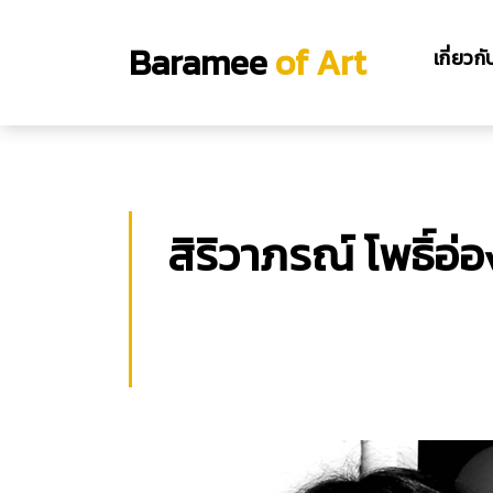
Baramee
of Art
เกี่ยวก
สิริวาภรณ์ โพธิ์อ่อ
สิริวาภรณ์ โพธิ์อ่อง
มัณฑนศิลป์ มหาวิทยาลัยศิลปากร
ศิลปินอิสระ.