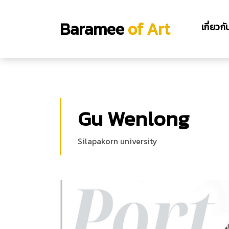
Baramee
of Art
เกี่ยวก
Gu Wenlong
Silapakorn university