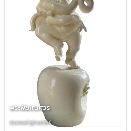
พระพิฆเณศวร
ห่มสวรรค์ อู่ม่านทรัพย์