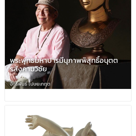
พระพุทธมหาปารมีนุภาพพิสุทธิ์อนุตต
รสังคามวิชัย
จักรพันธ์ โปษยะกฤต