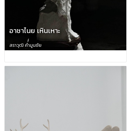
อาชาไนย เหินเหาะ
สราวุฒิ คำมูนชัย