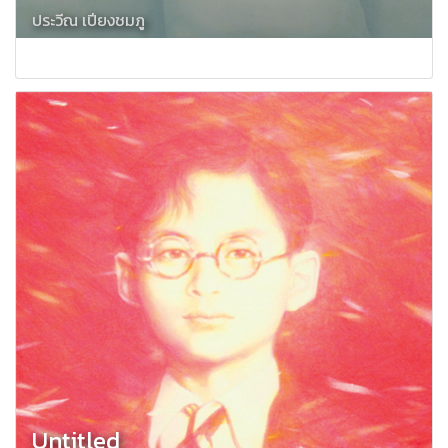
ประวีณ เปียงชมภู
Untitled