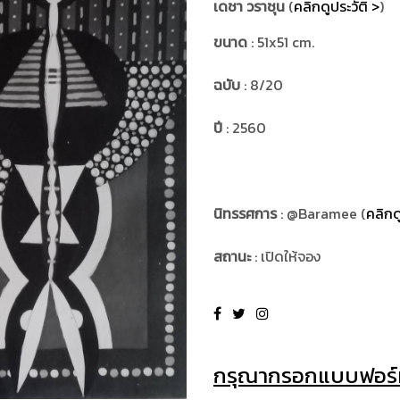
เดชา วราชุน
(
คลิกดูประวัติ >
)
ขนาด
: 51x51 cm.
ฉบับ
: 8/20
ปี
: 2560
นิทรรศการ
: @Baramee (
คลิกด
สถานะ
: เปิดให้จอง
กรุณากรอกแบบฟอร์