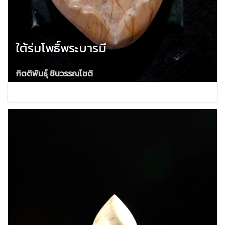
ใต้ร่มโพธิ์พระบารมี
กิตติพันธ์ุ ชินวรรณโชติ