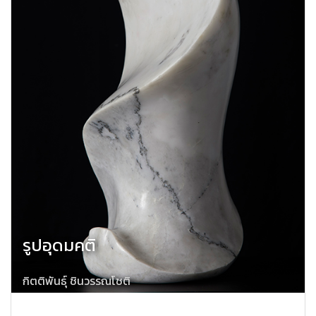
รูปอุดมคติ
กิตติพันธ์ุ ชินวรรณโชติ