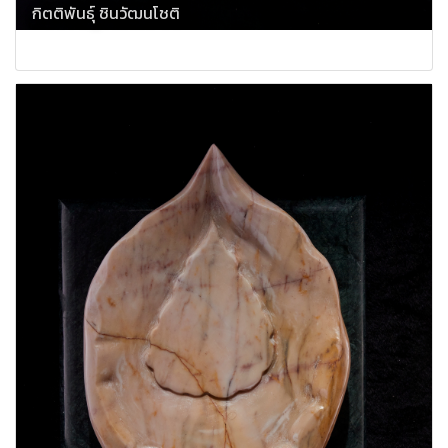
กิตติพันธุ์ ชินวัฒนโชติ