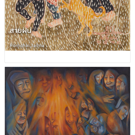
สายฝน
Pornchai Jaima