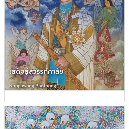
เสด็จสู่สวรรค์คาลัย
Noppawong Baothong