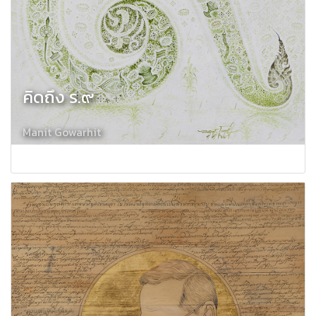
คิดถึง ร.๙
Manit Gowarhit