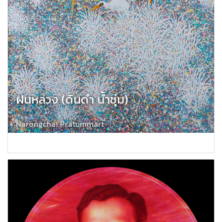
ฝนหลวง (ดินดำ น้ำชุ่ม)
Narongchai Pratummart