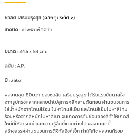
ชวลิต เสริมปรุงสุข
(
คลิกดูประวัติ >
)
เทคนิค
: ภาพพิมพ์ดิจิทัล
ขนาด
: 34.5 x 54 cm.
ฉบับ
: A.P.
ปี
: 2562
ผลงานชุด 80บวก ของชวลิต เสริมปรุงสุข ได้รับแรงบันดาลใจ
จากรูปทรงหลากหลายนำไปสู่การคลี่คลายตัดทอน ผ่านขบวนการ
ไล่น้ำหนักจากโทนสีร้อน ไปหาโทนสีเย็น และโทนสีเย็นไปหาสีโทน
ร้อนหรือจากสีหนักไปหาสีเบา จนเกิดการทับซ้อนของสีทำให้เกิดสี
ใหม่ที่ให้อารมณ์ และความรู้สึกที่แตกต่างไป ผลงานชุดนี้
สร้างสรรค์ผ่านขบวนการดิจิทัลอิงค์เจ็ท ทำให้เกิดผลงานที่ร่วม