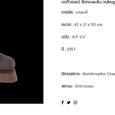
นนทิวรรธน์ จันทนะผะลิน
(
คลิกดู
เทคนิค
: บรอนซ์
ขนาด
: 42 x 21 x 50 cm.
ฉบับ
: A.P. 1/2
ปี
: 2557
นิทรรศการ
: Nonthivathn Cha
สถานะ
: ปิดการจอง