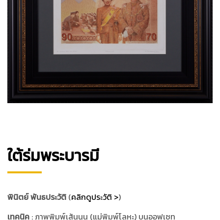
ใต้ร่มพระบารมี
พินิตย์ พันธประวัติ
(
คลิกดูประวัติ >
)
เทคนิค
: ภาพพิมพ์เส้นนูน (แม่พิมพ์โลหะ) บนออฟเซท