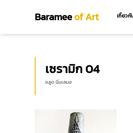
Baramee
of Art
เกี่ยวก
เซรามิก 04
ชลูด นิ่มเสมอ