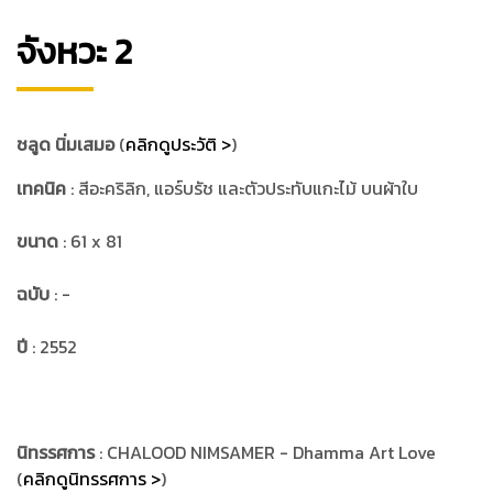
จังหวะ 2
ชลูด นิ่มเสมอ
(
คลิกดูประวัติ >
)
เทคนิค
: สีอะคริลิก, แอร์บรัช และตัวประทับแกะไม้ บนผ้าใบ
ขนาด
: 61 x 81
ฉบับ
: -
ปี
: 2552
นิทรรศการ
: CHALOOD NIMSAMER - Dhamma Art Love
(
คลิกดูนิทรรศการ >
)