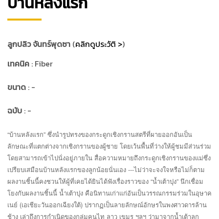
บ้านหลังแรก
ลูกปลิว จันทร์พุดซา
(
คลิกดูประวัติ >
)
เทคนิค
: Fiber
ขนาด
: -
ฉบับ
: -
“บ้านหลังแรก” ซึ่งนำรูปทรงของกระดูกเชิงกรานสตรีที่ผายออกอันเป็น
ลักษณะที่แตกต่างจากเชิงกรานของผู้ชาย โดยเว้นพื้นที่ว่างให้ผู้ชมมีส่วนร่วม
โดยสามารถเข้าไปนั่งอยู่ภายใน สื่อความหมายถึงกระดูกเชิงกรานของแม่ซึ่ง
เปรียบเสมือนบ้านหลังแรกของลูกน้อยนั่นเอง ---ไม่ว่าจะจงใจหรือไม่ก็ตาม
ผลงานชิ้นนี้คงชวนให้ผู้ที่เคยได้ยินได้ฟังเรื่องราวของ “น้ำเต้าปุง” นึกเชื่อม
โยงกับผลงานชิ้นนี้ น้ำเต้าปุง คือนิทานเก่าแก่อันเป็นวรรณกรรมร่วมในอุษาค
เนย์ (เอเชียะวันออกเฉียงใต้) ปรากฏเป็นลายลักษณ์อักษรในพงศาวดารล้าน
ช้าง เล่าถึงการกำเนิดของกลุ่มคนไท ลาว เขมร ฯลฯ ว่ามาจากน้ำเต้าลูก