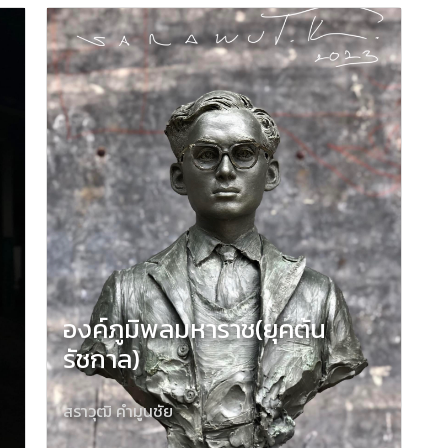
องค์ภูมิพลมหาราช(ยุคต้น
รัชกาล)
สราวุฒิ คำมูนชัย