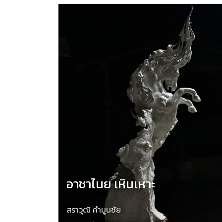
อาชาไนย เหินเหาะ
สราวุฒิ คำมูนชัย