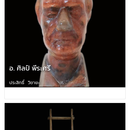
อ. ศิลป์ พีระศรี
ประสิทธิ์ วิชายะ