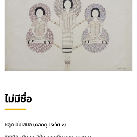
ไม่มีชื่อ
ชลูด นิ่มเสมอ
(
คลิกดูประวัติ >
)
เทคนิค
: ดินสอ, สีฝุ่น และหมึก บนกระดาษสา