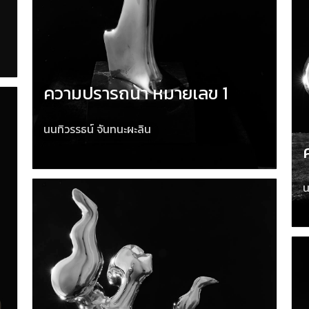
ความปรารถนา หมายเลข 1
นนทิวรรธน์ จันทนะผะลิน
น