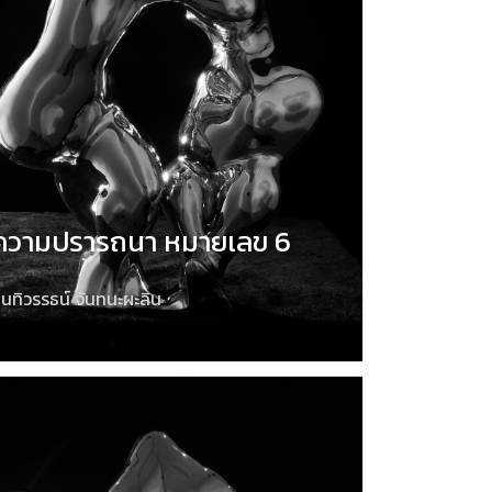
ความปรารถนา หมายเลข 6
นทิวรรธน์ จันทนะผะลิน