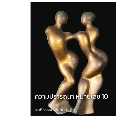
ความปรารถนา หมายเลข 10
นนทิวรรธน์ จันทนะผะลิน