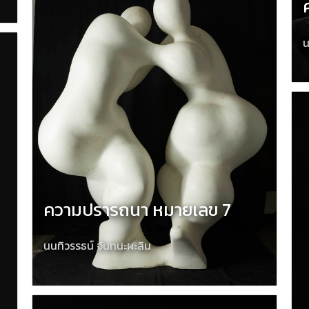
น
ความปรารถนา หมายเลข 7
นนทิวรรธน์ จันทนะผะลิน