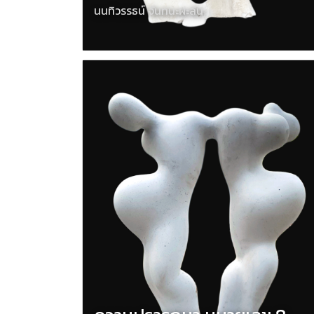
นนทิวรรธน์ จันทนะผะลิน