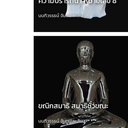
ความปรารถนา หมายเลข 8
นนทิวรรธน์ จันทนะผะลิน
ขณิกสมาธิ สมาธิชั่วขณะ
นนทิวรรธน์ จันทนะผะลิน