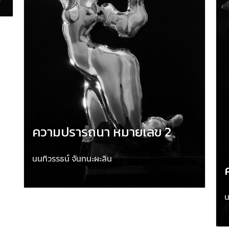
ความปรารถนา หมายเลข 2
นนทิวรรธน์ จันทนะผะลิน
น