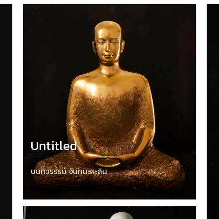
Untitled
นนทิวรรธน์ จันทนะผะลิน