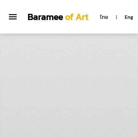
Baramee
of Art
ไทย
|
Eng