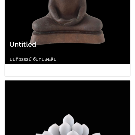
Untitled
นนทิวรรธน์ จันทนะผะลิน