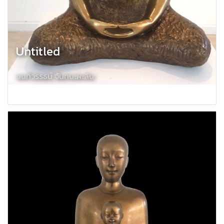
Untitled
นนทิวรรธน์ จันทนะผะลิน