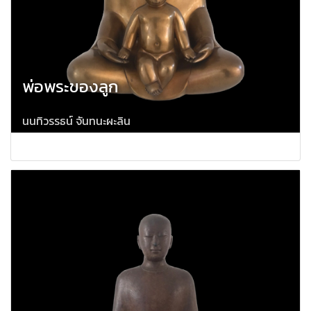
พ่อพระของลูก
นนทิวรรธน์ จันทนะผะลิน