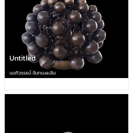
Untitled
นนทิวรรธน์ จันทนะผะลิน