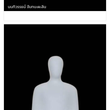
นนทิวรรธน์ จันทนะผะลิน