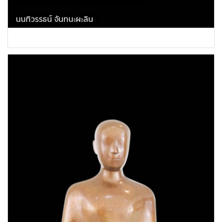
นนทิวรรธน์ จันทนะผะลิน