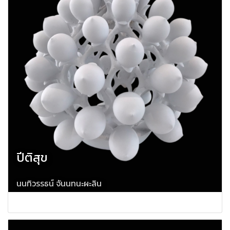
ปีติสุข
นนทิวรรธน์ จันนทนะผะลิน