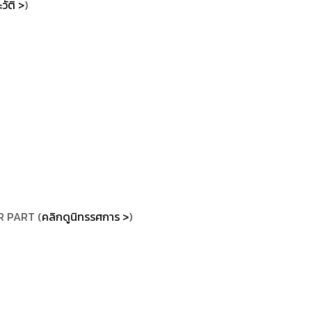
วัติ >
)
R PART (
คลิกดูนิทรรศการ >
)