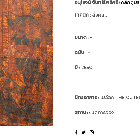
อนุโรจน์ จันทร์โพธิ์ศรี
(
คลิกดูประ
เทคนิค
: สื่อผสม
ขนาด
: -
ฉบับ
: -
ปี
: 2550
นิทรรศการ
: เปลือก THE OUTE
สถานะ
: ปิดการจอง